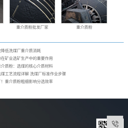
重介质粉批发厂家
重介质粉
效降低洗煤厂重介质消耗
粉在矿业选矿生产中的重要作用
重介质粉：选煤的核心介质材料
选煤工艺流程详解 洗煤厂标准作业步骤
了！重介质粉粗细影响分选效率
1