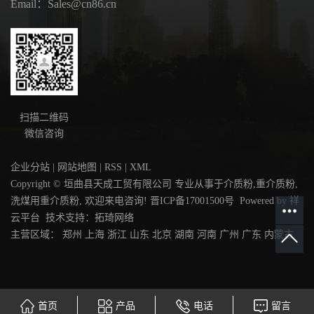
Email：Sales@cn86.cn
扫描二维码
微信咨询
企业分站
|
网站地图
|
RSS
|
XML
Copyright © 垣曲县天成工贸有限公司 专业从事于
介质粉
,
重介质粉
,
洗煤用重介质粉
, 欢迎来电咨询!
晋ICP备17001500号
Powered by
祥
云平台
技术支持：
拓琦网络
主营区域：
郑州
上海
浙江
山东
北京
湖南
河南
广州
广东
内蒙古
首页
产品
电话
留言