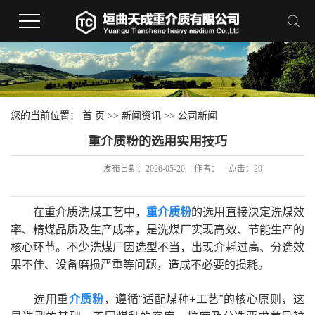
您的当前位置：
首 页
>>
新闻资讯
>>
公司新闻
重介质粉的选用实用技巧
发布日期：
2026-05-20
作者：
点击：
29
在重介质洗煤工艺中，
重介质粉
的选用直接决定洗煤效
率、精煤品质及生产成本，是洗煤厂实现高效、节能生产的
核心环节。不少洗煤厂因选型不当，出现介耗过高、分选效
果不佳、设备磨损严重等问题，造成不必要的损耗。
选用重
介质粉
，遵循“适配煤种+工艺”的核心原则，这