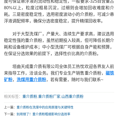
度可保证悬浮液的流动性和稳定性，一般要求-325目含量占
80%以上，粒度过粗易沉淀，过细则会增加回收难度和介
耗。三是密度稳定性，选用密度波动小的介质粉，可减少悬
浮液调配频率，确保分选密度稳定，提升精煤回收率。
对于大型洗煤厂，产量大、连续生产要求高，建议选用
稳定性强的重介质粉，虽然初期投入较高，但可降低长期介
耗和设备维护成本；中小型洗煤厂可根据自身产能和预算，
在保证分选效果的前提下，选择性价比高的介质粉。
垣曲天成重介质有限公司全体员工热忱欢迎各界友人前
来指导工作，洽谈业务。我们专业生产销售重介质粉，
磁铁
矿粉
，
洗煤用重介质粉
，若有需要，随时与我们联系~
相关标签：
重介质粉
,
重介质粉厂家
,
山西重介质粉
上一篇：
重介质粉在洗煤中的应用原理与关键特性
下一篇：
别用错了！重介质粉粗细影响分选效率