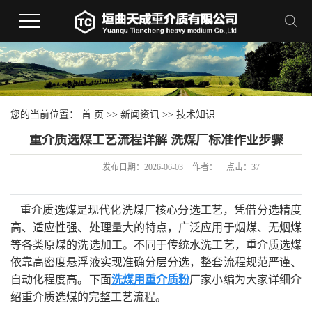
您的当前位置：
首 页
>>
新闻资讯
>>
技术知识
重介质选煤工艺流程详解 洗煤厂标准作业步骤
发布日期：
2026-06-03
作者：
点击：
37
重介质选煤是现代化洗煤厂核心分选工艺，凭借分选精度
高、适应性强、处理量大的特点，广泛应用于烟煤、无烟煤
等各类原煤的洗选加工。不同于传统水洗工艺，重介质选煤
依靠高密度悬浮液实现准确分层分选，整套流程规范严谨、
自动化程度高。下面
洗煤用重介质粉
厂家小编为大家详细介
绍重介质选煤的完整工艺流程。