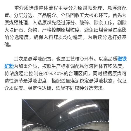
重介质选煤整体流程主要分为原煤预处理、悬浮液配
置、分层分选、产品脱介、介质回收五大核心环节。首先为
原煤预处理，入选原煤先经过筛分、破碎、除杂工序，剔除
大块矸石、杂物，严格控制原煤粒度，避免细煤含量过高影
响分选精度，确保入料煤质均匀稳定，为后续分选打好基
础。
其次是悬浮液配置，也是工艺核心环节。以高品质
磁铁
矿粉
为加重介质，按照生产标准调配悬浮液固体容积浓度，
将浓度稳定控制在20%-40%的合理区间，同时根据原煤可
选性调节悬浮液密度，搭配适量煤泥稳定悬浮液状态，保证
介质黏度、稳定性达标，适配不同煤种分选需求。