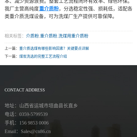
本、减少资源浪费。整套工艺流程闭环有效率、绿色环保。
我厂主营高纯度
重介质粉
，分选稳定性强、损耗低，适配各
类重介质洗煤设备，可为洗煤厂生产提供可靠保障。
相关标签：
介质粉
,
重介质粉
,
洗煤用重介质粉
上一篇：
重介质选煤有哪些影响因素？关键要点详解
下一篇：
煤炭洗选的完整工艺流程介绍
CONTACT ADDRESS
地址：山西省运城市垣曲县长直乡
电话：0359-5799539
手机：156 9853 0006
Email：Sales@cn86.cn