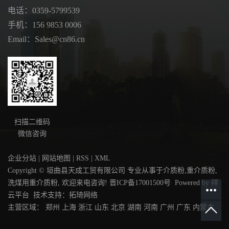
电话：0359-5799539
手机：156 9853 0006
Email：Sales@cn86.cn
扫描二维码
微信咨询
企业分站
|
网站地图
|
RSS
|
XML
Copyright © 垣曲县天成工贸有限公司 专业从事于
介质粉
,
重介质粉
,
洗煤用重介质粉
, 欢迎来电咨询!
晋ICP备17001500号
Powered by
祥
云平台
技术支持：
拓琦网络
主营区域：
郑州
上海
浙江
山东
北京
湖南
河南
广州
广东
内蒙古