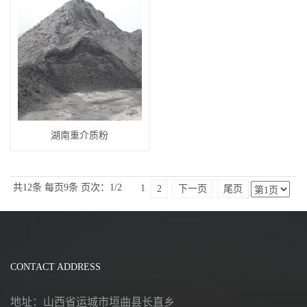
湖南重介质粉
共12条
每页9条
页次：1/2
1
2
下一页
尾页
CONTACT ADDRESS
地址：山西省运城市垣曲县长直乡